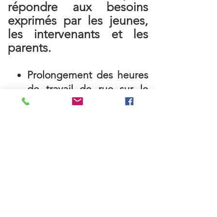
répondre aux besoins
exprimés par les jeunes,
les intervenants et les
parents.
Prolongement des heures
de travail de rue sur le
territoire;
Lit d'urgence fugue à
l'Antichambre 12-17;
Bonification de l'offre
d'activités aux Ateliers
Cré-Actions du Suroît;
Resserrement des liens
dans les interventions
auprès des jeunes pour