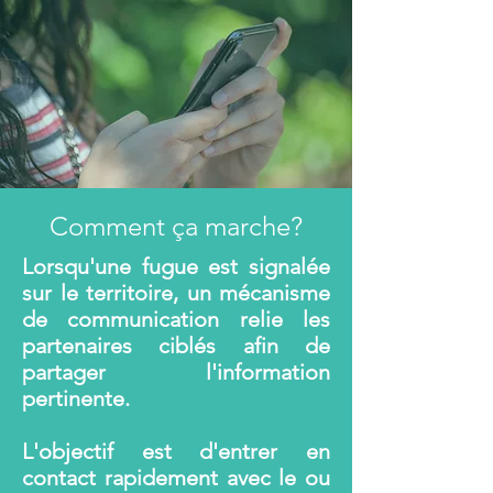
Comment ça marche?
Lorsqu'une fugue est signalée
sur le territoire, un mécanisme
de communication relie les
partenaires ciblés afin de
partager l'information
pertinente.
L'objectif est d'entrer en
contact rapidement avec le ou