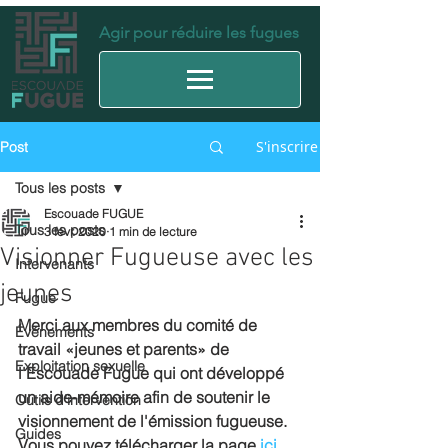
Agir pour réduire les fugues
S'inscrire
Post
Tous les posts
Escouade FUGUE
Tous les posts
3 févr. 2020
1 min de lecture
Visionner Fugueuse avec les
Intervenants
jeunes
Fugue
Merci aux membres du comité de 
Événements
travail «jeunes et parents» de 
Exploitation sexuelle
l'Escouade Fugue qui ont développé 
un aide-mémoire afin de soutenir le 
Outils d'intervention
visionnement de l'émission fugueuse.  
Guides
Vous pouvez télécharger la page 
ici