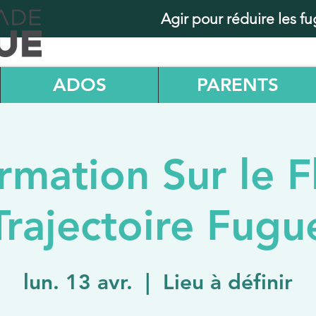
Agir pour réduire les f
ADOS
PARENTS
rmation Sur le Fl
Trajectoire Fugu
lun. 13 avr.
  |  
Lieu à définir