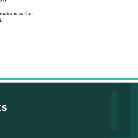
ations sur lui-
.
ts